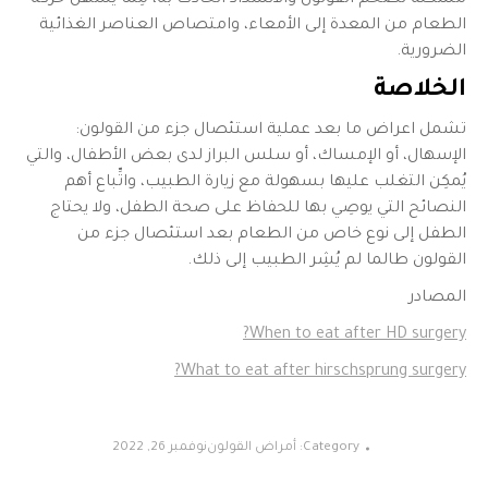
مشكلة تضخم القولون والانسداد الحادث به، مِمَّا يُسهِّل حركة
الطعام من المعدة إلى الأمعاء، وامتصاص العناصر الغذائية
الضرورية.
الخلاصة
تشمل اعراض ما بعد عملية استئصال جزء من القولون:
الإسهال، أو الإمساك، أو سلس البراز لدى بعض الأطفال، والتي
يُمكِن التغلب عليها بسهولة مع زيارة الطبيب، واتِّباع أهم
النصائح التي يوصِي بها للحفاظ على صحة الطفل، ولا يحتاج
الطفل إلى نوع خاص من الطعام بعد استئصال جزء من
القولون طالما لم يُشِر الطبيب إلى ذلك.
المصادر
When to eat after HD surgery?
What to eat after hirschsprung surgery?
Category:
أمراض القولون
نوفمبر 26, 2022