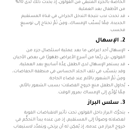
الخاصة بالجزء المتبقي من القولون، إذ يحدث ذلك لدى 10%
من الأطفال بعد العملية.
قد تحدث ندب نتيجة التدخل الجراحي في قناة المستقيم
الجديدة، مِمَّا يُسبِّب الإمساك، ومِنْ ثَمَّ تحتاج إلى توسيعٍ
فحسب.
2. الإسهال
الإسهال أحد اعراض ما بعد عملية استئصال جزء من
القولون، بل ربَّما من أسرع الأعراض ظهورًا في بعض الأحيان.
قد يستمر الإسهال لدى الطفل عِدَّة أسابيع بعد العملية،
وقد يتسبَّب في تلف الجلد الحساس في منطقة الحفاضات،
ومِنْ ثَمَّ الشعور بالألم عند قضاء الحاجة.
يُحاوِل الطفل منع خروج الفضلات؛ بسبب الشعور بالألم،
مِمَّا يُؤدِّي إلى الإمساك بمرور الوقت.
3. سلس البراز
يتحرَّك البراز داخل القولون تحت تأثير الانقباضات القوية
لعضلاته وصولًا إلى المستقيم، إذ من عنده يبدأ التحكُّم في
خروج البراز من عدمه، إذ يُمكِن له أن يرتخي ويتمدَّد لاستيعاب