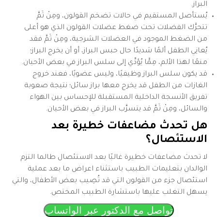
البراز.
يُستأصل المستقيم في حالات تضخم القولون، ومِنْ ثَمَّ
تتحرَّك الفضلات تحت ضغط عضلات القولون الذي هو أعلى
من الضغط الموجود في العضلات الشرجية، ومِنْ ثَمَّ فقد
يُعانِي الطفل ألمًا شديدًا حال حبس البراز، أو أن يخرج البراز؛
منعًا لهذا الألم، مِمَّا يُؤدِّي إلى سلس البراز في بعض الأحيان.
قد يكون سلس البراز وظيفيًا، وليس عضويًا، فعند خروج
الغازات من الطفل قد يخرج معها براز سائل؛ نتيجة صعوبة
تفريق الأنسجة الداخلية المستقبلة للإحساس بين الهواء
والسائل، ومِنْ ثَمَّ قد يتسرَّب البراز في بعض الأحيان.
هل تحدث مضاعفات خطيرة بعد
الاستئصال؟
لا تحدث مضاعفات خطيرة غالبًا بعد الاستئصال طالما التزم
الوالدان بتعليمات الطبيب باستثناء اعراض ما بعد عملية
استئصال جزء من القولون التي قد تُصِيب بعض الأطفال، والتي
يسهل التغلب عليها باستشارة الطبيب المختص.
تواصل مع الدكتور عبر الواتساب