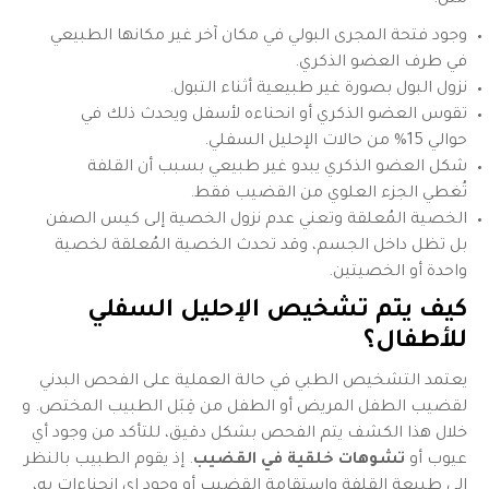
مثل:
وجود فتحة المجرى البولي في مكان آخر غير مكانها الطبيعي
في طرف العضو الذكري.
نزول البول بصورة غير طبيعية أثناء التبول.
تقوس العضو الذكري أو انحناءه لأسفل ويحدث ذلك في
حوالي 15% من حالات الإحليل السفلي.
شكل العضو الذكري يبدو غير طبيعي بسبب أن القلفة
تُغطي الجزء العلوي من القضيب فقط.
الخصية المُعلقة وتعني عدم نزول الخصية إلى كيس الصفن
بل تظل داخل الجسم، وقد تحدث الخصية المُعلقة لخصية
واحدة أو الخصيتين.
كيف يتم تشخيص الإحليل السفلي
للأطفال؟
يعتمد التشخيص الطبي في حالة العملية على الفحص البدني
لقضيب الطفل المريض أو الطفل من قِبَل الطبيب المختص. و
خلال هذا الكشف يتم الفحص بشكل دقيق، للتأكد من وجود أي
عيوب أو
تشوهات خلقية في القضيب
. إذ يقوم الطبيب بالنظر
إلى طبيعة القلفة واستقامة القضيب أو وجود اي انحناءات به،