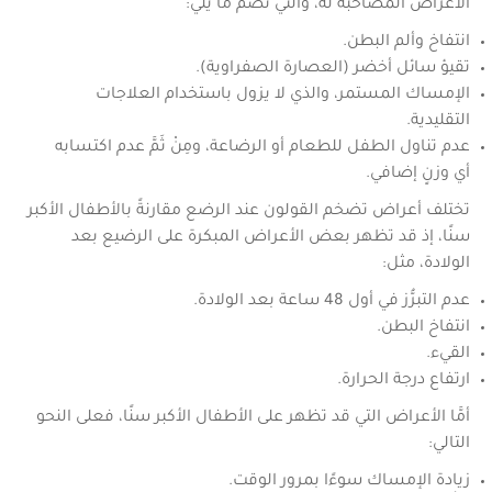
الأعراض المصاحبة له، والتي تضمُّ ما يلي:
انتفاخ وألم البطن.
تقيؤ سائل أخضر (العصارة الصفراوية).
الإمساك المستمر، والذي لا يزول باستخدام العلاجات
التقليدية.
عدم تناول الطفل للطعام أو الرضاعة، ومِنْ ثَمَّ عدم اكتسابه
أي وزنٍ إضافي.
تختلف أعراض تضخم القولون عند الرضع مقارنةً بالأطفال الأكبر
سنًا، إذ قد تظهر بعض الأعراض المبكرة على الرضيع بعد
الولادة، مثل:
عدم التبرُّز في أول 48 ساعة بعد الولادة.
انتفاخ البطن.
القيء.
ارتفاع درجة الحرارة.
أمَّا الأعراض التي قد تظهر على الأطفال الأكبر سنًا، فعلى النحو
التالي:
زيادة الإمساك سوءًا بمرور الوقت.