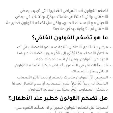
تضخم القولون أحد الأمراض الخطيرة التي تُصِيب بعض
الأطفال، والتي قد تظهر علاماته مبكرًا، وتتشابه في بعض
الأحيان مع الإمساك العادي، ولكن هل تضخم القولون خطير عند
الأطفال أم لا؟ وكيف يمكن علاجه؟
ما هو تضخم القولون الخلقي؟
مرض ينشأ لدى الأطفال؛ نتيجة عدم نمو الأعصاب في أحد
مناطق الأمعاء، مِمَّا يُؤدِّي إلى تأخُّر مرور الفضلات عبر هذا
الجزء من القولون، ومِنْ ثَمَّ انسداده وتضخمه.
قد يبدأ الطفل في الشعور بأعراض مبكرة لتضخم القولون
الخلقي، مثل: الإمساك.
الطبيعي أنَّ القولون متحرك باستمرار تحت تأثير الأعصاب
الداعمة له، ومِنْ ثَمَّ فإنَّ ضرر الأعصاب، أو عدم اكتمال نموها
بالشكل المطلوب، يُؤثِّر سلبًا على فعالية القولون.
هل تضخم القولون خطير
عند الأطفال؟
لمعرفة هل تضخم القولون خطير أم لا، نسلِّط الضوء على