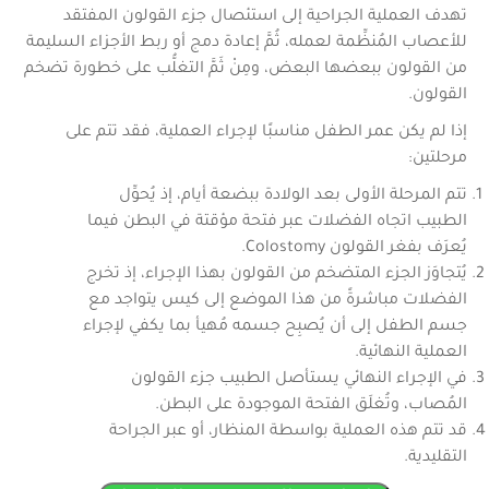
تهدف العملية الجراحية إلى استئصال جزء القولون المفتقد
للأعصاب المُنظِّمة لعمله، ثُمَّ إعادة دمج أو ربط الأجزاء السليمة
من القولون ببعضها البعض، ومِنْ ثَمَّ التغلُّب على خطورة تضخم
القولون.
إذا لم يكن عمر الطفل مناسبًا لإجراء العملية، فقد تتم على
مرحلتين:
تتم المرحلة الأولى بعد الولادة ببضعة أيام، إذ يُحوِّل
الطبيب اتجاه الفضلات عبر فتحة مؤقتة في البطن فيما
يُعرَف بفغر القولون Colostomy.
يُتجاوَز الجزء المتضخم من القولون بهذا الإجراء، إذ تخرج
الفضلات مباشرةً من هذا الموضع إلى كيس يتواجد مع
جسم الطفل إلى أن يُصبِح جسمه مُهيأ بما يكفي لإجراء
العملية النهائية.
في الإجراء النهائي يستأصل الطبيب جزء القولون
المُصاب، وتُغلَق الفتحة الموجودة على البطن.
قد تتم هذه العملية بواسطة المنظار، أو عبر الجراحة
التقليدية.