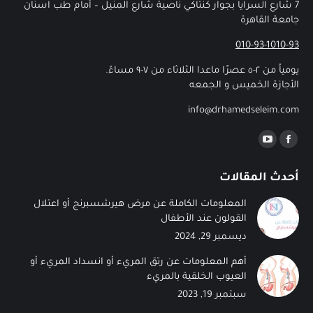
7 شارع السرايا بجوار كنتاكي ناصية شارع المنيل – أمام طب اسنان
جامعة القاهرة
010-93-1010-93
يومياً من ٢-٥ عصرًا ماعدا الثلاثاء من ٧-٩ مساءً.
الأجازة الخميس و الجمعه
info@drhamedseleim.com
Find us on:
أحدث المقالات
المعلومات الكاملة عن مرض هيرشسبرنج أو اعتلال
القولون عند الأطفال
ديسمبر 29, 2024
أهم المعلومات عن رتق المريء أو انسداد المريء أو
العيوب الخلقية بالمريء
سبتمبر 19, 2023