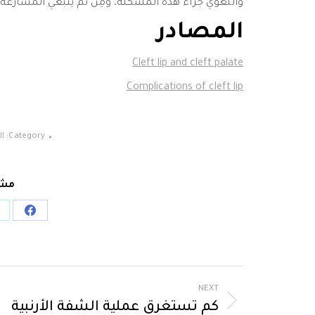
واللغوي جراء هذه المشكلة، ومِنْ ثَمَّ ينبغي المسارعة
المصادر
Cleft lip and cleft palate
Complications of cleft lip
Category:
ال
مشا
NEXT
كم تستغرق عملية الشفة الأرنبية