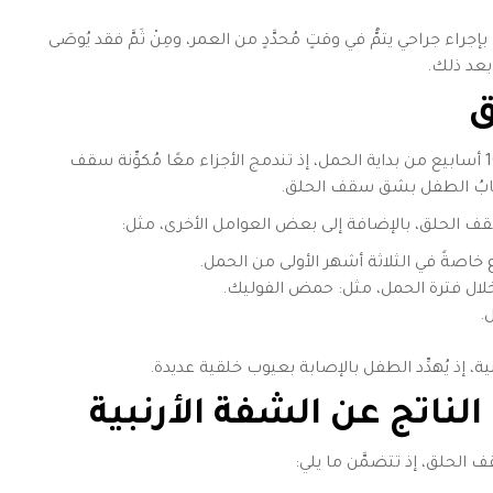
ا بإجراء جراحي يتمُّ في وقتٍ مُحدَّدٍ من العمر، ومِنْ ثَمَّ فقد يُوصَى
 بعد ذلك.
ق
تنمو عظام وجلد الفك العلوي، والفم، والأنف من 6 – 10 أسابيع من بداية الحمل، إذ تندمج الأجزاء معًا مُكوِّنة سقف
 يُصابُ الطفل بشق سقف الحلق.
 الحلق، بالإضافة إلى بعض العوامل الأخرى، مثل:
 خاصةً في الثلاثة أشهر الأولى من الحمل.
لال فترة الحمل، مثل: حمض الفوليك.
.
 إذ يُهدِّد الطفل بالإصابة بعيوب خلقية عديدة.
ناتج عن الشفة الأرنبية
 الحلق، إذ تتضمَّن ما يلي: