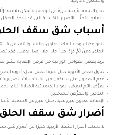
والشعور بالدونية.
تبدو الشفة الأرنبية بارزةً في الوجه، ولا يُمكِن تلافيها إلَّ
بالعلاج؛ لتجنُّب الأضرار النفسية التي قد تلاحق الطفل
أسباب شق سقف الحل
الحلق، ومِنْ ثَمَّ فإذا طرأ خلل خلال هذا الوقت، فقد
تزيد بعض العوامل الوراثية من فرص الإصابة بشق سقف
تناول بعض الأدوية خلال فترة الحمل، مثل: أدوية الصرع
عدم الحصول على ما يكفي من الفيتامينات الضرورية خ
تعرُّض الأم لبعض المواد الكيميائية الضارة أثناء الحمل
التدخين والتعرُّض للمدخنين.
الإصابة بعدوى فيروسية، مثل: فيروس الحصبة الألمانية،
أضرار شق سقف الحلق ال
لا تختلف أضرار الشفة الأرنبية كثيرًا عن أضرار شق سقف