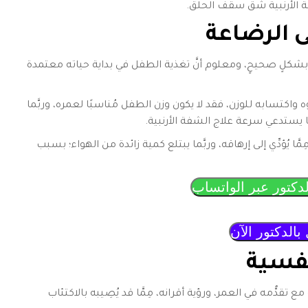
ة الأرنبية شق سقف الحلق.
 الرضاعة
شكلٍ صحيحٍ، ومعلوم أنَّ تغذية الطفل في بداية حياته معتمدة
 واكتسابه للوزن، فقد لا يكون وزن الطفل مُناسبًا لعمره، وربَّما
 يستدعي سرعة علاج الشفة الأرنبية.
ا يُؤدِّي إلى إرهاقه، وربَّما يبتلع كمية زائدة من الهواء؛ بسبب
دكتور عبر الواتساب
بالدكتور الآن
فسية
 تقدُّمه في العمر، ورؤية أقرانه، مِمَّا قد يُصِيبه بالاكتئاب