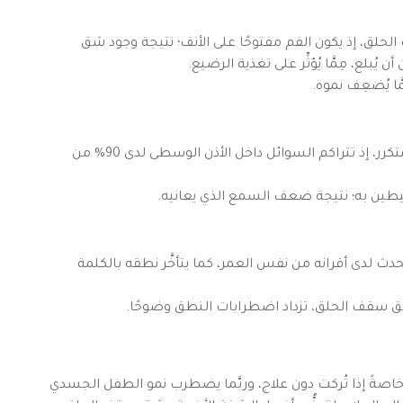
لق، إذ يكون الفم مفتوحًا على الأنف؛ نتيجة وجود شق
 يُبلع، مِمَّا يُؤثِّر على تغذية الرضيع.
ّا يُضعِف نموه.
قد يُعاني الطفل ضعف السمع؛ نتيجة التهاب الأذن المتكرر، إذ تتراكم السوائل داخل الأذن الوسطى لدى 90% من
ين به؛ نتيجة ضعف السمع الذي يعانيه.
دث لدى أقرانه من نفس العمر، كما يتأخَّر نطقه بالكلمة
 سقف الحلق، تزداد اضطرابات النطق وضوحًا.
خاصةً إذا تُركت دون علاج، وربَّما يضطرب نمو الطفل الجسدي